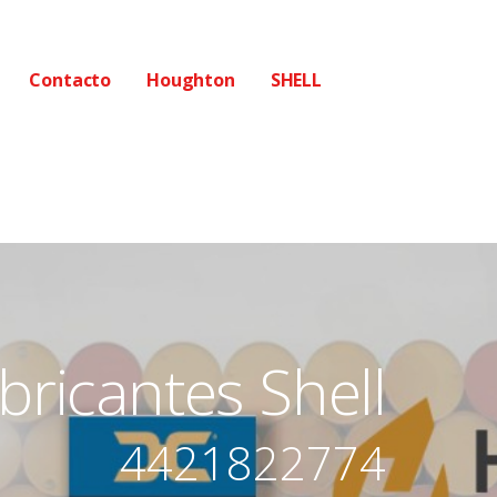
Contacto
Houghton
SHELL
bricantes Shell
4421822774